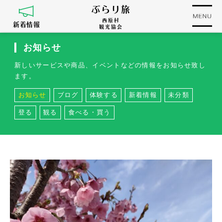
ぶらり旅
西原村
新着情報
観光協会
お知らせ
新しいサービスや商品、イベントなどの情報をお知らせ致し
ます。
お知らせ
ブログ
体験する
新着情報
未分類
登る
観る
食べる・買う