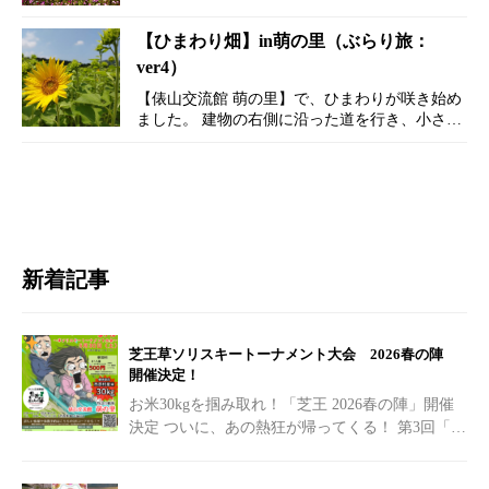
輪程が咲いております。 見ごろは、10月上旬か
ら中旬を予定してい…
【ひまわり畑】in萌の里（ぶらり旅：
ver4）
【俵山交流館 萌の里】で、ひまわりが咲き始め
ました。 建物の右側に沿った道を行き、小さな
橋を渡ります。 小道を進んだ先に、ひまわり
畑があります。 ところどころ花が咲いてます。
きれいに咲いてい…
新着記事
芝王草ソリスキートーナメント大会 2026春の陣
開催決定！
お米30kgを掴み取れ！「芝王 2026春の陣」開催
決定
ついに、あの熱狂が帰ってくる！ 第3回「芝
王草ソリスキートーナメント大会
[…]