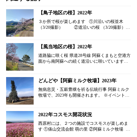
【鳥子地区の桜】2022年
３か所で桜が楽しめます ①川沿いの桜並木
（3/20撮影） ②道沿いの桜 （3/20撮影）
③…
【風当地区の桜】2022年
道路脇に咲く桜 県道28号線 阿蘇くまもと空港方
面から南阿蘇への続く道沿いに咲いています。
（3/20に撮影）
どんどや【阿蘇ミルク牧場】2023年
無病息災・五穀豊穣を祈る伝統行事 阿蘇ミルク
牧場で、2023年も開催されます。 ※イベントの
参加には、入園料が掛かります 開催日は、１
月８日（日曜日）を予定。 ※天候次第で、翌日
以降へ延期の場合があります。…
2022年コスモス開花状況
西原村には、２つの施設でコスモスが楽しめま
す ①俵山交流会館 萌の里 ②阿蘇ミルク牧場
俵山交流会館 萌の里 2022年9月13日現在、1～2