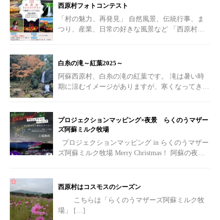
西原村フォトコンテスト
「村の魅力、再発見」 自然風景、伝統行事、ま
つり、産業、日常の好きな風景など 「西原村に
行ってみたい！！」 「こんな素敵な場所があっ
たの！？」
[…]
白糸の滝～紅葉2025～
阿蘇西原村、白糸の滝の紅葉です。 滝は暑い時
期に涼むイメージがありますが、寒くなってきた
紅葉の時期も素敵です。
[…]
プロジェクションマッピング×夜景 らくのうマザー
ズ阿蘇ミルク牧場
プロジェクションマッピング in らくのうマザー
ズ阿蘇ミルク牧場 Merry Christmas！ 阿蘇の夜を
彩る光の祭典へようこそ
[…]
西原村はコスモスのシーズン
こちらは「らくのうマザーズ阿蘇ミルク牧
場」
[…]