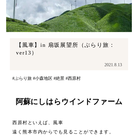
【風車】in 扇坂展望所（ぶらり旅：
ver13）
2021.8.13
#ぶらり旅
#小森地区
#絶景
#西原村
阿蘇にしはらウインドファーム
西原村といえば、風車
遠く熊本市内からでも見ることができます。