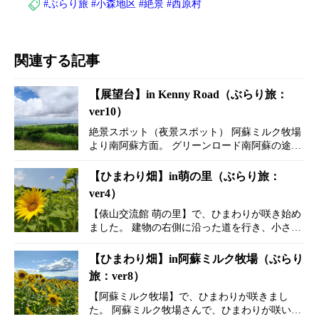
#ぶらり旅
#小森地区
#絶景
#西原村
関連する記事
【展望台】in Kenny Road（ぶらり旅：
ver10）
絶景スポット（夜景スポット） 阿蘇ミルク牧場
より南阿蘇方面。 グリーンロード南阿蘇の途中
※グリーンロード南阿蘇（通称：ケニーロー
ド） ケニーロードの看板が設置されている所
【ひまわり畑】in萌の里（ぶらり旅：
にある展望台。 &n…
ver4）
【俵山交流館 萌の里】で、ひまわりが咲き始め
ました。 建物の右側に沿った道を行き、小さな
橋を渡ります。 小道を進んだ先に、ひまわり
畑があります。 ところどころ花が咲いてます。
【ひまわり畑】in阿蘇ミルク牧場（ぶらり
きれいに咲いてい…
旅：ver8）
【阿蘇ミルク牧場】で、ひまわりが咲きまし
た。 阿蘇ミルク牧場さんで、ひまわりが咲いた