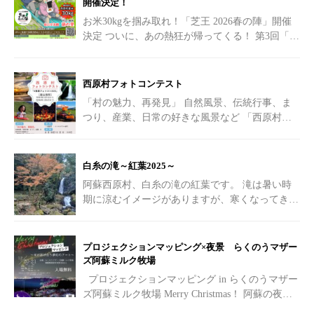
開催決定！
お米30kgを掴み取れ！「芝王 2026春の陣」開催
決定
ついに、あの熱狂が帰ってくる！ 第3回「芝
王草ソリスキートーナメント大会
[…]
西原村フォトコンテスト
「村の魅力、再発見」 自然風景、伝統行事、ま
つり、産業、日常の好きな風景など 「西原村に
行ってみたい！！」 「こんな素敵な場所があっ
たの！？」
[…]
白糸の滝～紅葉2025～
阿蘇西原村、白糸の滝の紅葉です。 滝は暑い時
期に涼むイメージがありますが、寒くなってきた
紅葉の時期も素敵です。
[…]
プロジェクションマッピング×夜景 らくのうマザー
ズ阿蘇ミルク牧場
プロジェクションマッピング in らくのうマザー
ズ阿蘇ミルク牧場 Merry Christmas！ 阿蘇の夜を
彩る光の祭典へようこそ
[…]