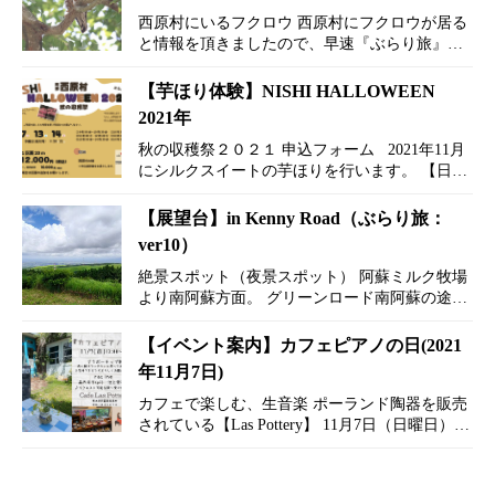
西原村にいるフクロウ 西原村にフクロウが居る
と情報を頂きましたので、早速『ぶらり旅』を
してきました。 場所は、白糸の滝からほど近い
【白山姫神社】 西原村役場より白糸の滝へ向か
【芋ほり体験】NISHI HALLOWEEN
う途中（熊本高森線沿い）にあります。 幸運の
2021年
鳥…
秋の収穫祭２０２１ 申込フォーム 2021年11月
にシルクスイートの芋ほりを行います。 【日
程】 11月6日（土曜日） 11月7日（日曜日） 11
月13日（土曜日） 11月14日（日曜日） ※雨天予
【展望台】in Kenny Road（ぶらり旅：
備日 1…
ver10）
絶景スポット（夜景スポット） 阿蘇ミルク牧場
より南阿蘇方面。 グリーンロード南阿蘇の途中
※グリーンロード南阿蘇（通称：ケニーロー
ド） ケニーロードの看板が設置されている所
【イベント案内】カフェピアノの日(2021
にある展望台。 &n…
年11月7日)
カフェで楽しむ、生音楽 ポーランド陶器を販売
されている【Las Pottery】 11月7日（日曜日）に
イベントが御座います。 料金は、ブラボーチ
ップ制になっております。 演奏は、ピアノとベ
ー…