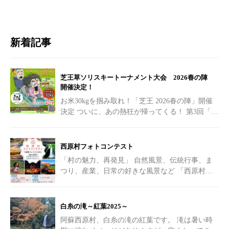
新着記事
芝王草ソリスキートーナメント大会 2026春の陣
開催決定！
お米30kgを掴み取れ！「芝王 2026春の陣」開催
決定
ついに、あの熱狂が帰ってくる！ 第3回「芝
王草ソリスキートーナメント大会
[…]
西原村フォトコンテスト
「村の魅力、再発見」 自然風景、伝統行事、ま
つり、産業、日常の好きな風景など 「西原村に
行ってみたい！！」 「こんな素敵な場所があっ
たの！？」
[…]
白糸の滝～紅葉2025～
阿蘇西原村、白糸の滝の紅葉です。 滝は暑い時