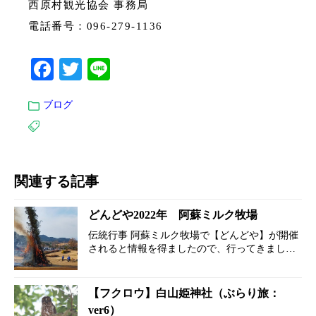
西原村観光協会 事務局
電話番号：
096-279-1136
Facebook
Twitter
Line
ブログ
関連する記事
どんどや2022年 阿蘇ミルク牧場
伝統行事 阿蘇ミルク牧場で【どんどや】が開催
されると情報を得ましたので、行ってきまし
た。 ※どんどやは無病息災・五穀豊穣を祈る行
事で、正月の松飾りなどを家々から持ち寄り、
一箇所に積み上げて燃やします。 まず…
【フクロウ】白山姫神社（ぶらり旅：
ver6）