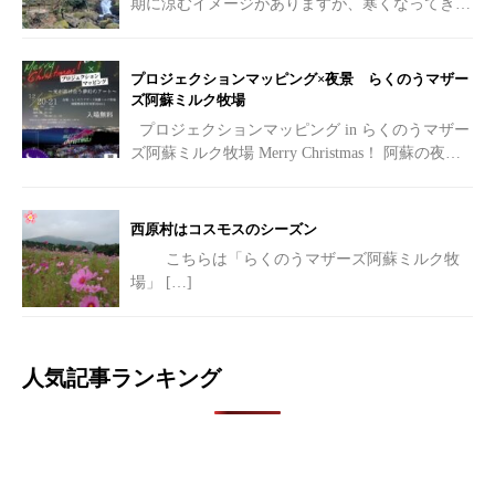
期に涼むイメージがありますが、寒くなってきた
紅葉の時期も素敵です。
[…]
プロジェクションマッピング×夜景 らくのうマザー
ズ阿蘇ミルク牧場
プロジェクションマッピング in らくのうマザー
ズ阿蘇ミルク牧場 Merry Christmas！ 阿蘇の夜を
彩る光の祭典へようこそ
[…]
西原村はコスモスのシーズン
こちらは「らくのうマザーズ阿蘇ミルク牧
場」
[…]
人気記事ランキング