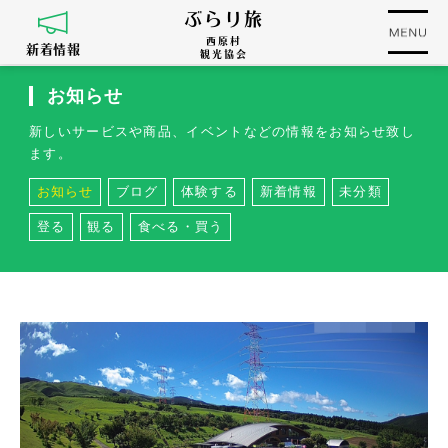
ぶらり旅
西原村
新着情報
観光協会
お知らせ
新しいサービスや商品、イベントなどの情報をお知らせ致し
ます。
お知らせ
ブログ
体験する
新着情報
未分類
登る
観る
食べる・買う