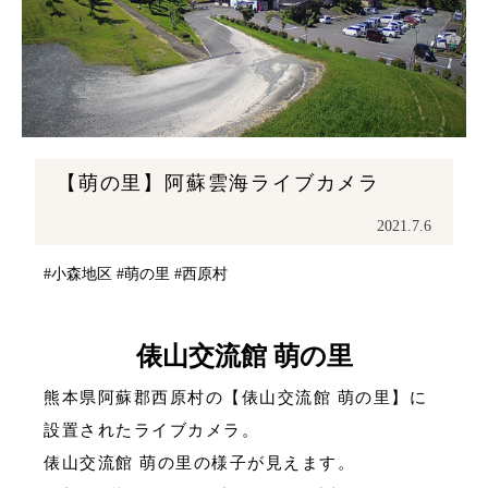
【萌の里】阿蘇雲海ライブカメラ
2021.7.6
#小森地区
#萌の里
#西原村
俵山交流館 萌の里
熊本県阿蘇郡西原村の【俵山交流館 萌の里】に
設置されたライブカメラ。
俵山交流館 萌の里の様子が見えます。