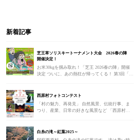
新着記事
芝王草ソリスキートーナメント大会 2026春の陣
開催決定！
お米30kgを掴み取れ！「芝王 2026春の陣」開催
決定
ついに、あの熱狂が帰ってくる！ 第3回「芝
王草ソリスキートーナメント大会
[…]
西原村フォトコンテスト
「村の魅力、再発見」 自然風景、伝統行事、ま
つり、産業、日常の好きな風景など 「西原村に
行ってみたい！！」 「こんな素敵な場所があっ
たの！？」
[…]
白糸の滝～紅葉2025～