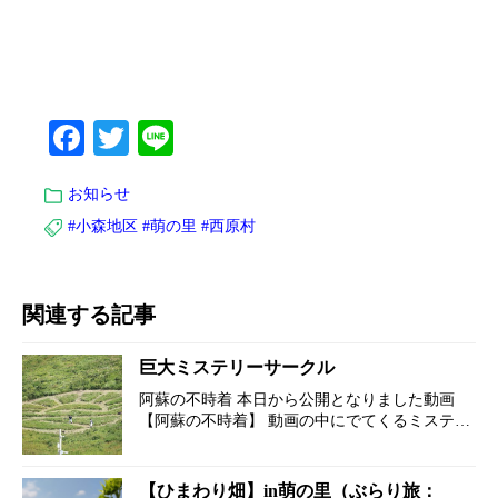
Facebook
Twitter
Line
お知らせ
#小森地区
#萌の里
#西原村
関連する記事
巨大ミステリーサークル
阿蘇の不時着 本日から公開となりました動画
【阿蘇の不時着】 動画の中にでてくるミステリ
ーサークルが西原村に出現致します。 まずは、
動画をご覧ください。 ※【公式】もっと、もー
っと!くまもっと。熊本県観光チャンネル &nb…
【ひまわり畑】in萌の里（ぶらり旅：