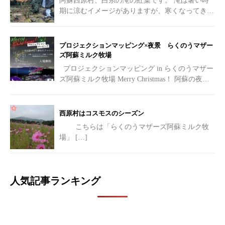
阿蘇西原村、白糸の滝の紅葉です。 滝は暑い時
期に涼むイメージがありますが、寒くなってきた
紅葉の時期も素敵です。
[…]
プロジェクションマッピング×夜景 らくのうマザー
ズ阿蘇ミルク牧場
プロジェクションマッピング in らくのうマザー
ズ阿蘇ミルク牧場 Merry Christmas！ 阿蘇の夜を
彩る光の祭典へようこそ
[…]
西原村はコスモスのシーズン
こちらは「らくのうマザーズ阿蘇ミルク牧
場」
[…]
人気記事ランキング