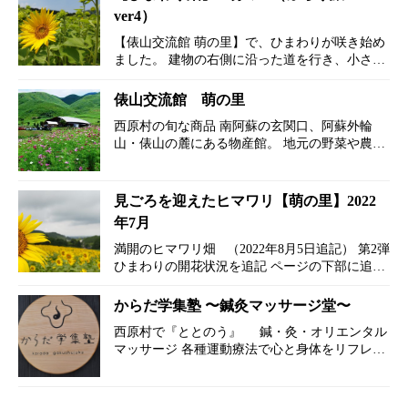
ver4）
【俵山交流館 萌の里】で、ひまわりが咲き始め
ました。 建物の右側に沿った道を行き、小さな
橋を渡ります。 小道を進んだ先に、ひまわり
畑があります。 ところどころ花が咲いてます。
俵山交流館 萌の里
きれいに咲いてい…
西原村の旬な商品 南阿蘇の玄関口、阿蘇外輪
山・俵山の麓にある物産館。 地元の野菜や農家
の手作りの加工品を多数取り揃えております。
また、熊本名物の馬刺しや赤牛など地元グルメ
や、阿蘇のお土産も数多く取り揃えておりま
見ごろを迎えたヒマワリ【萌の里】2022
す。 &…
年7月
満開のヒマワリ畑 （2022年8月5日追記） 第2弾
ひまわりの開花状況を追記 ページの下部に追記
しています。 ※写真は、7月9日撮影 ※７月30
日 第２弾の向日葵畑 開花状況を追記 …
からだ学集塾 〜鍼灸マッサージ堂〜
西原村で『ととのう』 鍼・灸・オリエンタル
マッサージ 各種運動療法で心と身体をリフレッ
シュ！！ 健康の秘訣は、まず自分自身を知るこ
とから始まります。 からだ学集塾さんは、人間
が本来持っている …