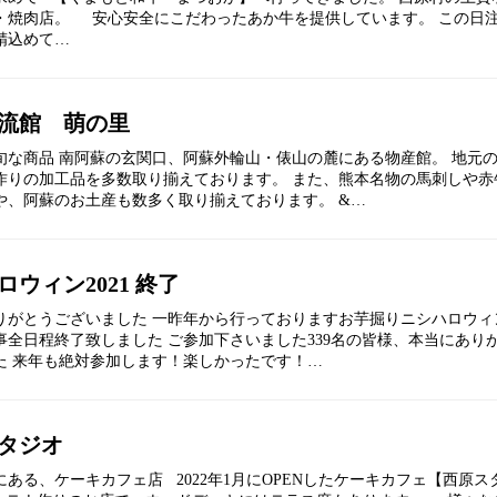
・焼肉店。 安心安全にこだわったあか牛を提供しています。 この日
精込めて…
流館 萌の里
旬な商品 南阿蘇の玄関口、阿蘇外輪山・俵山の麓にある物産館。 地元
作りの加工品を多数取り揃えております。 また、熊本名物の馬刺しや赤
や、阿蘇のお土産も数多く取り揃えております。 &…
ロウィン2021 終了
りがとうございました 一昨年から行っておりますお芋掘りニシハロウィン
事全日程終了致しました ご参加下さいました339名の皆様、本当にあり
た 来年も絶対参加します！楽しかったです！…
タジオ
にある、ケーキカフェ店 2022年1月にOPENしたケーキカフェ【西原ス