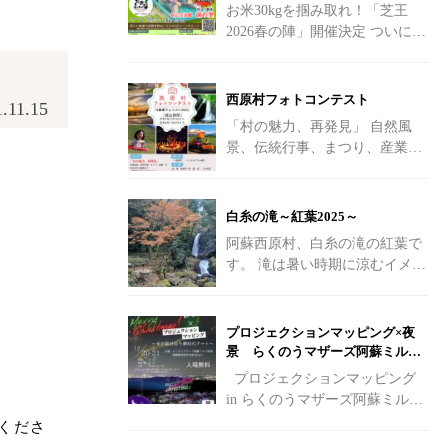
お米30kgを掴み取れ！「芝王
2026春の陣」開催決定
ついに、
あの熱狂が帰ってくる！ 第3回
「芝王草ソリスキートーナメン
ト大会
[…]
西原村フォトコンテスト
.11.15
「村の魅力、再発見」 自然風
景、伝統行事、まつり、産業、
日常の好きな風景など 「西原村
に行ってみたい！！」 「こんな
素敵な場所があったの！？」
白糸の滝～紅葉2025～
[…]
阿蘇西原村、白糸の滝の紅葉で
す。 滝は暑い時期に涼むイメー
ジがありますが、寒くなってき
た紅葉の時期も素敵です。
[…]
プロジェクションマッピング×夜
景 らくのうマザーズ阿蘇ミルク
牧場
プロジェクションマッピング
in らくのうマザーズ阿蘇ミルク
牧場 Merry Christmas！ 阿蘇の夜
くださ
を彩る光の祭典へようこそ
[…]