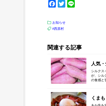
Facebook
Twitter
Line
お知らせ
#西原村
関連する記事
人気・
シルクス
が、シル
の食感と
くまも
あか牛を