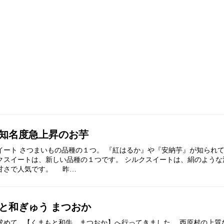
知名度急上昇のお芋
イート さつまいもの品種の１つ。 『紅はるか』や『安納芋』が知られ
クスイートは、新しい品種の１つです。 シルクスイートは、絹のような
甘さで人気です。 昨…
と和ぎゅう まつおか
求めて 【くまもと和牛 まつおか】へ行ってきました。 西原村の上質