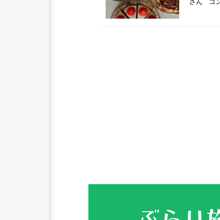
さん コ
ぶらり