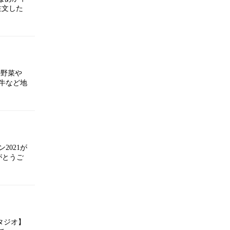
注文した
の野菜や
牛など地
2021が
がとうご
タジオ】