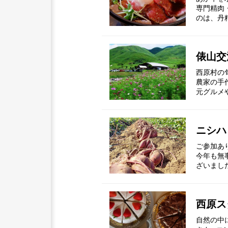
専門精肉
のは、丹
俵山交
西原村の
農家の手
元グルメ
ニシハ
ご参加あ
今年も無
ざいまし
西原ス
自然の中