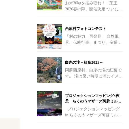
お米30kgを掴み取れ！「芝王
2026春の陣」開催決定
ついに、
あの熱狂が帰ってくる！ 第3回
「芝王草ソリスキートーナメン
ト大会
[…]
西原村フォトコンテスト
「村の魅力、再発見」 自然風
景、伝統行事、まつり、産業、
日常の好きな風景など 「西原村
に行ってみたい！！」 「こんな
素敵な場所があったの！？」
白糸の滝～紅葉2025～
[…]
阿蘇西原村、白糸の滝の紅葉で
す。 滝は暑い時期に涼むイメー
ジがありますが、寒くなってき
た紅葉の時期も素敵です。
[…]
プロジェクションマッピング×夜
景 らくのうマザーズ阿蘇ミルク
牧場
プロジェクションマッピング
in らくのうマザーズ阿蘇ミルク
牧場 Merry Christmas！ 阿蘇の夜
を彩る光の祭典へようこそ
[…]