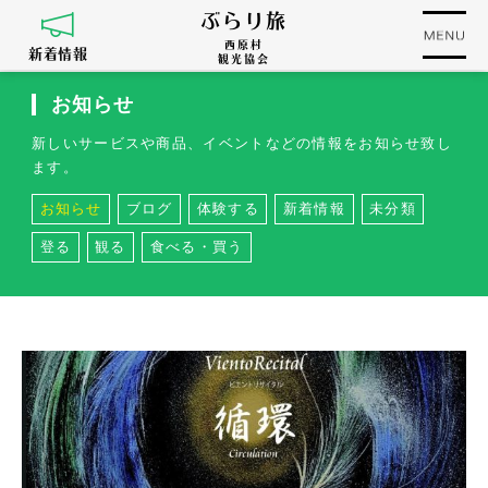
ぶらり旅
西原村
新着情報
観光協会
お知らせ
新しいサービスや商品、イベントなどの情報をお知らせ致し
ます。
お知らせ
ブログ
体験する
新着情報
未分類
登る
観る
食べる・買う