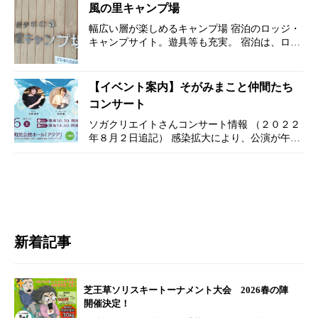
出店されます。 期間は、2022年5月31日(火)～6
風の里キャンプ場
月13日(月) お近くにお住…
幅広い層が楽しめるキャンプ場 宿泊のロッジ・
キャンプサイト。遊具等も充実。 宿泊は、ロッ
ジとキャンプサイト。各３種類 【ロッジ】 ・
A棟 ・B棟（※工事中） ・C棟 【キャンプサイ
ト】 ・オー…
【イベント案内】そがみまこと仲間たち
コンサート
ソガクリエイトさんコンサート情報 （２０２２
年８月２日追記） 感染拡大により、公演が午後
のみとなりました。 ※すでに午前中のチケット
をお持ちの方は、そのまま午後の公演にご参加
可能です。 &nb…
新着記事
芝王草ソリスキートーナメント大会 2026春の陣
開催決定！