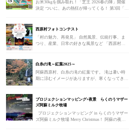
お米30kgを掴み取れ！「芝王 2026春の陣」開催
決定
ついに、あの熱狂が帰ってくる！ 第3回「芝
王草ソリスキートーナメント大会
[…]
西原村フォトコンテスト
「村の魅力、再発見」 自然風景、伝統行事、ま
つり、産業、日常の好きな風景など 「西原村に
行ってみたい！！」 「こんな素敵な場所があっ
たの！？」
[…]
白糸の滝～紅葉2025～
阿蘇西原村、白糸の滝の紅葉です。 滝は暑い時
期に涼むイメージがありますが、寒くなってきた
紅葉の時期も素敵です。
[…]
プロジェクションマッピング×夜景 らくのうマザー
ズ阿蘇ミルク牧場
プロジェクションマッピング in らくのうマザー
ズ阿蘇ミルク牧場 Merry Christmas！ 阿蘇の夜を
彩る光の祭典へようこそ
[…]