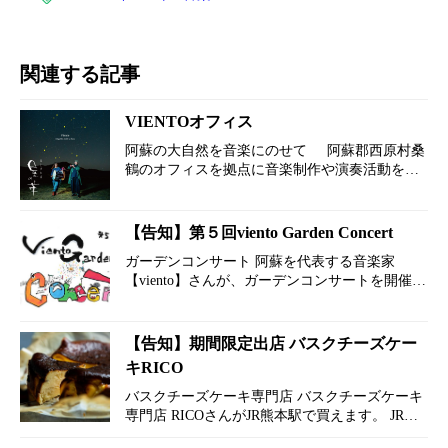
関連する記事
VIENTOオフィス
阿蘇の大自然を音楽にのせて 阿蘇郡西原村桑
鶴のオフィスを拠点に音楽制作や演奏活動をさ
れています。 vientoは、阿蘇をテーマにインス
トルメンタル音楽を奏でるデュオグループで
す。 …
【告知】第５回viento Garden Concert
ガーデンコンサート 阿蘇を代表する音楽家
【viento】さんが、ガーデンコンサートを開催さ
れます 第５回viento Garden Concert 開催日；
2022年6月25日 開催時間：14：00スタート 場
所：Vi…
【告知】期間限定出店 バスクチーズケー
キRICO
バスクチーズケーキ専門店 バスクチーズケーキ
専門店 RICOさんがJR熊本駅で買えます。 JR熊
本駅にある【肥後よかモン市場】に期間限定で